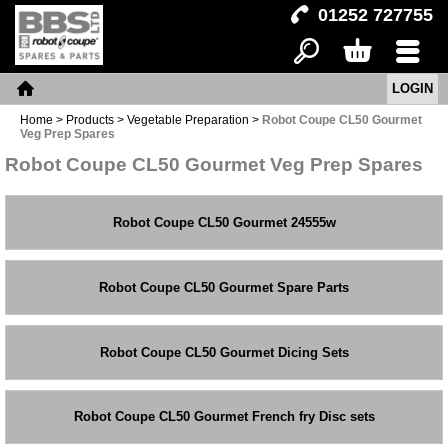
01252 727755
LOGIN
Search
Basket
Menu
Home
Home
>
Products
>
Vegetable Preparation
>
Robot Coupe CL50 Gourmet
Veg Prep Spares
Robot Coupe CL50 Gourmet Veg Prep Spares
Robot Coupe CL50 Gourmet 24555w
Robot Coupe CL50 Gourmet Spare Parts
Robot Coupe CL50 Gourmet Dicing Sets
Robot Coupe CL50 Gourmet French fry Disc sets